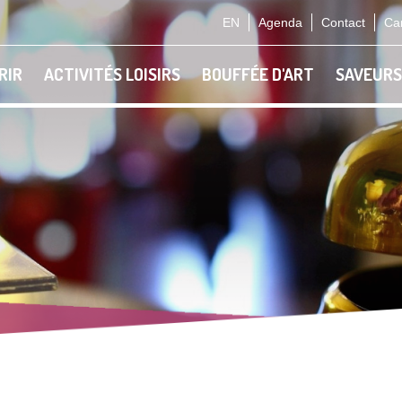
EN
Agenda
Contact
Car
RIR
ACTIVITÉS LOISIRS
BOUFFÉE D'ART
SAVEURS