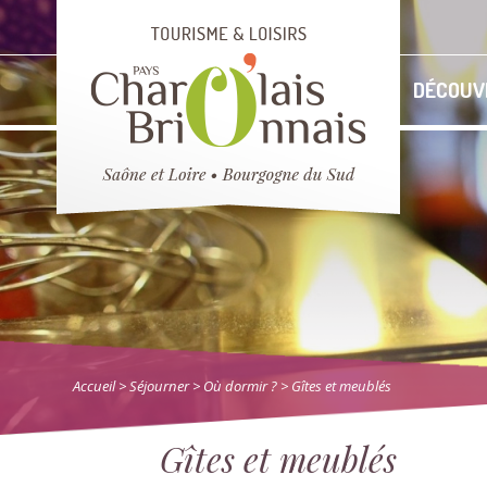
DÉCOUV
Accueil
> Séjourner
>
Où dormir ?
> Gîtes et meublés
Gîtes et meublés