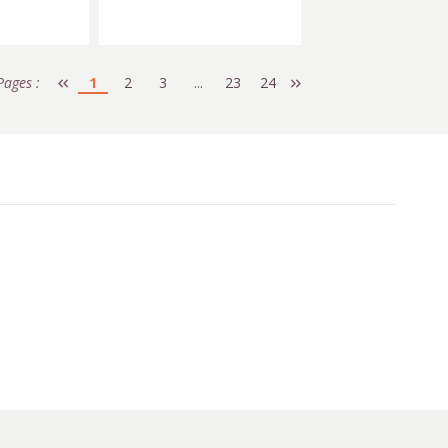
Pages :
1
2
3
...
23
24