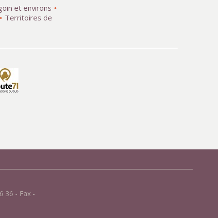
goin et environs
Territoires de
 36 - Fax -