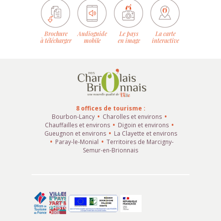
Brochure
Audioguide
Le pays
La carte
à télécharger
mobile
en image
interactive
8 offices de tourisme :
Bourbon-Lancy
Charolles et environs
Chauffailles et environs
Digoin et environs
Gueugnon et environs
La Clayette et environs
Paray-le-Monial
Territoires de Marcigny-
Semur-en-Brionnais