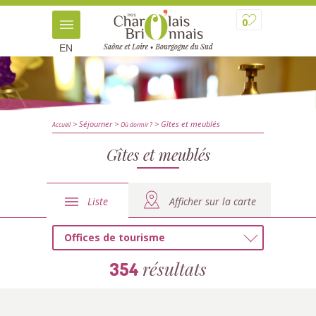
0
EN
> Séjourner
>
> Gîtes et meublés
Accueil
Où dormir ?
Gîtes et meublés
Liste
Afficher sur la carte
Offices de tourisme
résultats
354