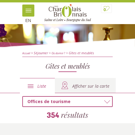
0
EN
> Séjourner
>
> Gîtes et meublés
Accueil
Où dormir ?
Gîtes et meublés
Liste
Afficher sur la carte
Offices de tourisme
résultats
354