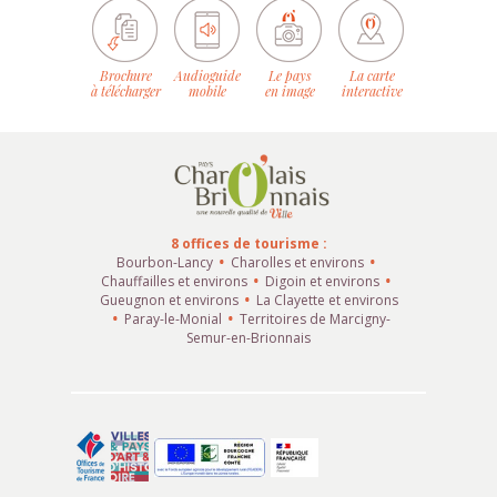
Brochure
Audioguide
Le pays
La carte
à télécharger
mobile
en image
interactive
8 offices de tourisme :
Bourbon-Lancy
Charolles et environs
Chauffailles et environs
Digoin et environs
Gueugnon et environs
La Clayette et environs
Paray-le-Monial
Territoires de Marcigny-
Semur-en-Brionnais