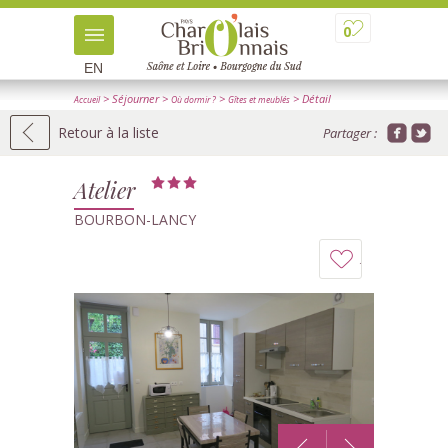
0
EN
> Séjourner
>
>
> Détail
Accueil
Où dormir ?
Gîtes et meublés
Retour à la liste
Partager :
Atelier
BOURBON-LANCY
Ajouter
à
mon
carnet