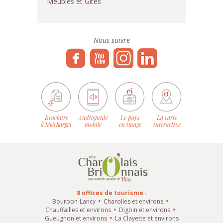
Meublés et Gîtes
Nous suivre
Brochure
Audioguide
Le pays
La carte
à télécharger
mobile
en image
interactive
8 offices de tourisme :
Bourbon-Lancy
Charolles et environs
Chauffailles et environs
Digoin et environs
Gueugnon et environs
La Clayette et environs