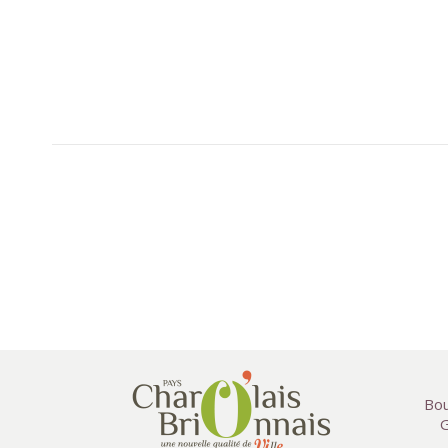
Bou
G