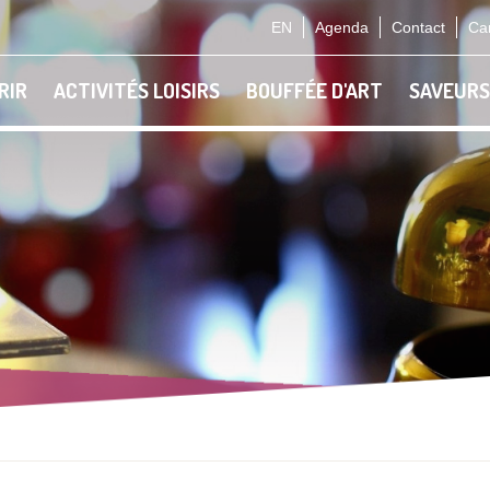
EN
Agenda
Contact
Car
RIR
ACTIVITÉS LOISIRS
BOUFFÉE D'ART
SAVEURS