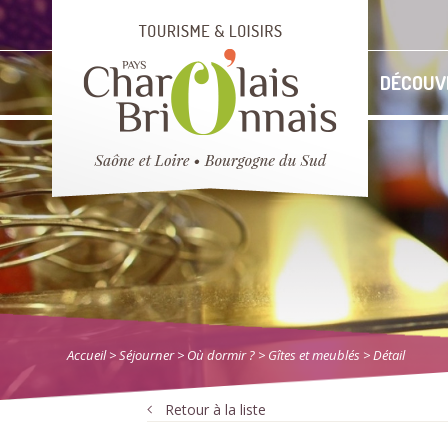
DÉCOUV
Accueil
> Séjourner
>
Où dormir ?
>
Gîtes et meublés
> Détail
Retour à la liste