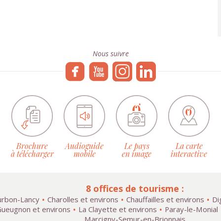
Nous suivre
Brochure
Audioguide
Le pays
La carte
à télécharger
mobile
en image
interactive
8 offices de tourisme :
rbon-Lancy
Charolles et environs
Chauffailles et environs
Di
ueugnon et environs
La Clayette et environs
Paray-le-Monial
Marcigny-Semur-en-Brionnais