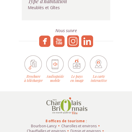
Type d'habitation
Meublés et Gîtes
Nous suivre
Brochure
Audioguide
Le pays
La carte
à télécharger
mobile
en image
interactive
8 offices de tourisme :
Bourbon-Lancy
Charolles et environs
Chauffailles et environs
Digoin et environs