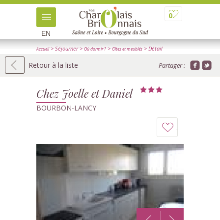
0
EN
> Séjourner
>
>
> Détail
Accueil
Où dormir ?
Gîtes et meublés
Retour à la liste
Partager :
Chez Joelle et Daniel
BOURBON-LANCY
Ajouter
à
mon
carnet