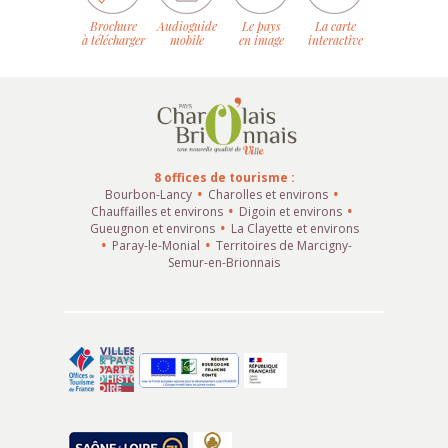
Brochure
Audioguide
Le pays
La carte
à télécharger
mobile
en image
interactive
8 offices de tourisme :
Bourbon-Lancy
Charolles et environs
Chauffailles et environs
Digoin et environs
Gueugnon et environs
La Clayette et environs
Paray-le-Monial
Territoires de Marcigny-
Semur-en-Brionnais