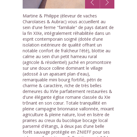
1
Martine & Philippe (éleveur de vaches
/10
Charolaises & Aubrac) vous accueillent au
sein d'une ferme "familiale" de pays datant de
la fin XIXe, intégralement réhabilitée dans un
esprit contemporain soigné (dotée d'une
isolation extérieure de qualité offrant un
notable confort de fraîcheur l'été), blottie au
calme au sein d'un petit hameau rural
(agricole & résidentiel) juché en promontoire
sur une douce colline dominant le village
(adossé à un apaisant plan d'eau),
remarquable mini bourg fortifié, pétri de
charme & caractère, riche de très belles
demeures du XVIe parfaitement restaurées &
d'une élégante église romane classée du XIe
trônant en son cœur. Totale tranquillité en
pleine campagne brionnaise vallonnée, mixant
agriculture & pleine nature, lové en lisère de
prairies au creux du bucolique bocage local
parsemé d'étangs, à deux pas d'une belle
forêt sauvage protégée en ZNIEFF pour ses