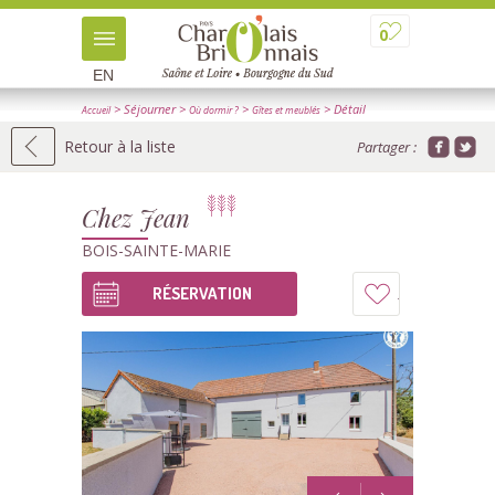
0
EN
> Séjourner
>
>
> Détail
Accueil
Où dormir ?
Gîtes et meublés
Retour à la liste
Partager :
Chez Jean
BOIS-SAINTE-MARIE
RÉSERVATION
Ajouter
à
mon
carnet