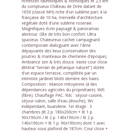
richesses faunistiques & floristiques et 2.5 km
du somptueux Château de Drée datant de
1650 (classé MH) riche d'un sublime parc à la
française de 10 ha, merveille d'architecture
végétale doté d'une sublime roseraie.
Magnifiques écrin paysagé & panoramas
alentour. Gîte de très bon confort. Ultra
spacieux. Chaleureux cachet campagnard
contemporain dialoguant avec l'âme
dépaysante des lieux (conservation des
poutres & manteaux de cheminée d'époque).
Ambiance zen & très douce. Vaste cour close
(littéral "terrain de pétanque naturel") dotée
d'un espace terrasse, complétée par un
intimiste jardinet blotti derrière des haies.
Composition : Maison mitoyenne (à des
dépendances agricoles du propriétaire). Wifi
(fibre). Chauffage PAC. Rdc : séjour-cuisine,
séjour-salon, salle d'eau (douche), Wc
indépendant, buanderie. 1er étage : 3
chambres (lit 2 p. 180x200cm + lit 1 p.
90x190cm / lit 2 p. 140x190cm / lit 2 p.
140x190cm + lit 1 p. 90x190cm) dont 1 avec
hauteur sous plafond de 187cm. Cour close +