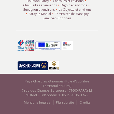
Bourbon-Lancy
Charolles et environs
Chauffailles et environs
Digoin et environs
Gueugnon et environs
La Clayette et environs
Paray-le-Monial
Territoires de Marcigny-
Semur-en-Brionnais
Pays Charolais-Brionnais (Pôle d'Equilibre
Territorial et Rural)
7 rue des Champs Seigneurs - 71600 PARAY LE
MONIAL - Téléphone 03 85 25 96 36 - Fax -
Mentions légales
Plan du site
Crédits