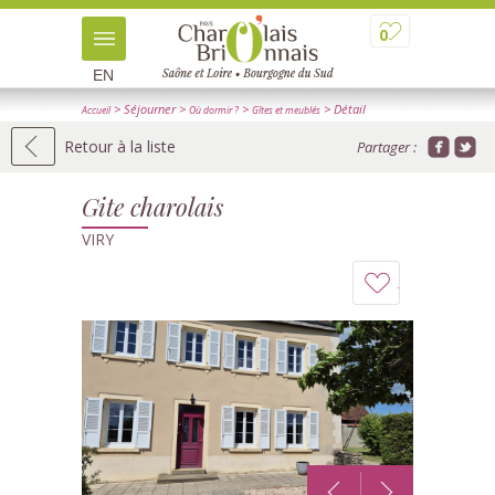
0
EN
> Séjourner
>
>
> Détail
Accueil
Où dormir ?
Gîtes et meublés
Retour à la liste
Partager :
Gite charolais
VIRY
Ajouter
à
mon
carnet