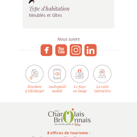
Type d'habitation
Meublés et Gîtes
Nous suivre
Brochure
Audioguide
Le pays
La carte
à télécharger
mobile
en image
interactive
8 offices de tourisme :