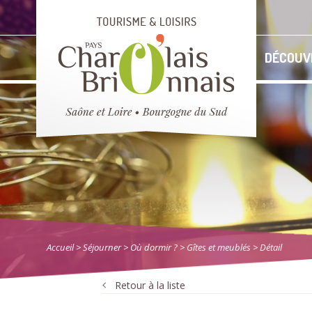
DÉCOUV
Accueil
> Séjourner
>
Où dormir ?
>
Gîtes et meublés
> Détail
Retour à la liste