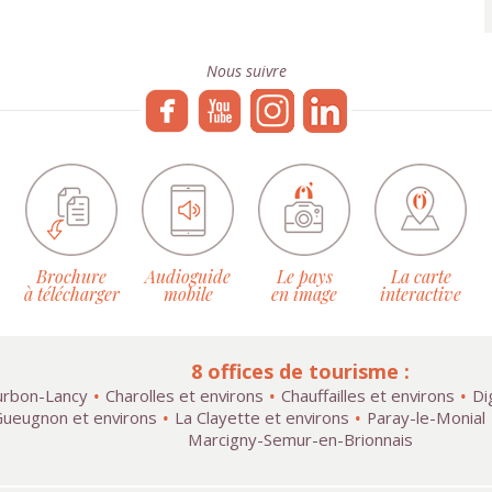
Nous suivre
Brochure
Audioguide
Le pays
La carte
à télécharger
mobile
en image
interactive
8 offices de tourisme :
rbon-Lancy
Charolles et environs
Chauffailles et environs
Di
ueugnon et environs
La Clayette et environs
Paray-le-Monial
Marcigny-Semur-en-Brionnais