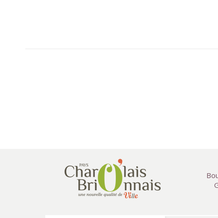
Bou
G