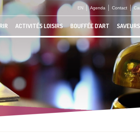
EN
Agenda
Contact
Car
RIR
ACTIVITÉS LOISIRS
BOUFFÉE D'ART
SAVEURS