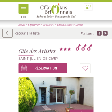
0
EN
> Séjourner
>
>
> Détail
Accueil
Où dormir ?
Gîtes et meublés
Retour à la liste
Partager :
Gite des Artistes
SAINT-JULIEN-DE-CIVRY
RÉSERVATION
Ajouter
à
mon
carnet