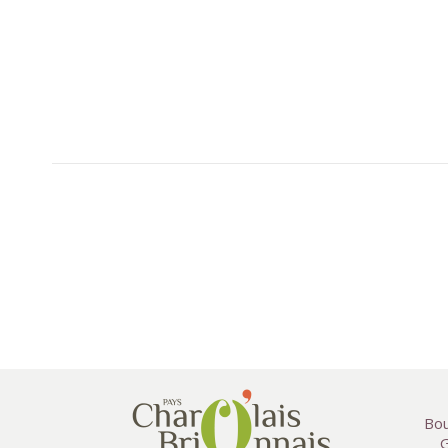
Bou
G