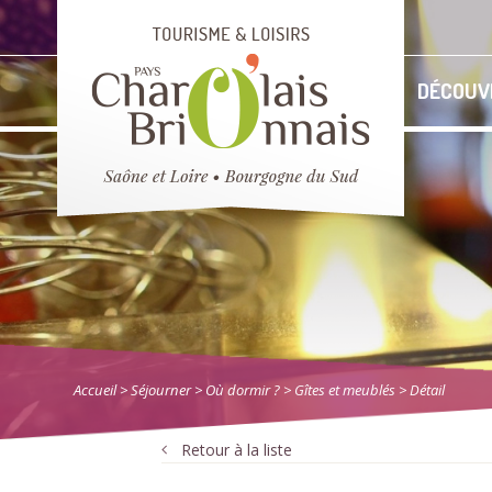
DÉCOUV
Accueil
> Séjourner
>
Où dormir ?
>
Gîtes et meublés
> Détail
Retour à la liste