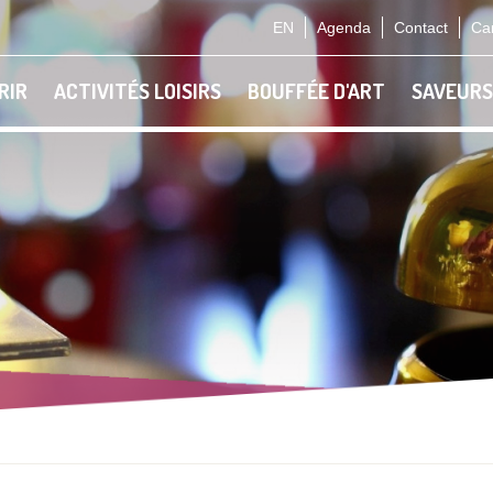
EN
Agenda
Contact
Car
RIR
ACTIVITÉS LOISIRS
BOUFFÉE D'ART
SAVEURS