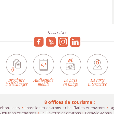
Nous suivre
Brochure
Audioguide
Le pays
La carte
à télécharger
mobile
en image
interactive
8 offices de tourisme :
rbon-Lancy
Charolles et environs
Chauffailles et environs
Di
ueugnon et environs
La Clayette et environs
Paray-le-Monial