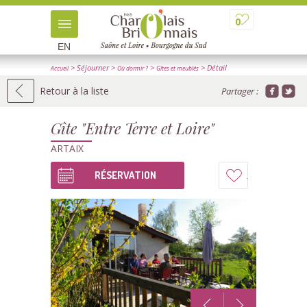
0
EN
> Séjourner
>
>
> Détail
Accueil
Où dormir ?
Gîtes et meublés
Retour à la liste
Partager :
Gîte "Entre Terre et Loire"
ARTAIX
RÉSERVATION
Ajouter
à
mon
carnet