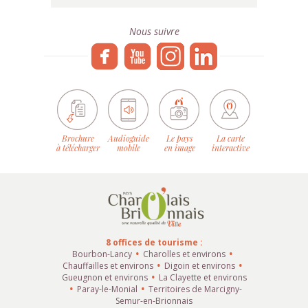
Nous suivre
Brochure
Audioguide
Le pays
La carte
à télécharger
mobile
en image
interactive
8 offices de tourisme :
Bourbon-Lancy
Charolles et environs
Chauffailles et environs
Digoin et environs
Gueugnon et environs
La Clayette et environs
Paray-le-Monial
Territoires de Marcigny-
Semur-en-Brionnais