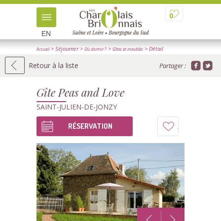
0
EN
> Séjourner
>
>
> Détail
Accueil
Où dormir ?
Gîtes et meublés
Retour à la liste
Partager :
Gîte Peas and Love
SAINT-JULIEN-DE-JONZY
RÉSERVATION
Ajouter
à
mon
carnet