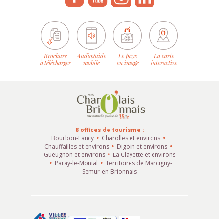
Brochure
Audioguide
Le pays
La carte
à télécharger
mobile
en image
interactive
8 offices de tourisme :
Bourbon-Lancy
Charolles et environs
Chauffailles et environs
Digoin et environs
Gueugnon et environs
La Clayette et environs
Paray-le-Monial
Territoires de Marcigny-
Semur-en-Brionnais