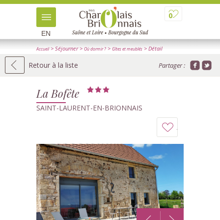
0
EN
> Séjourner
>
>
> Détail
Accueil
Où dormir ?
Gîtes et meublés
Retour à la liste
Partager :
La Bofête
SAINT-LAURENT-EN-BRIONNAIS
Ajouter
à
mon
carnet