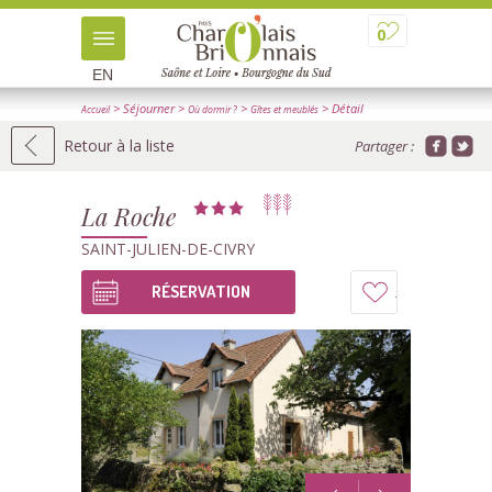
0
EN
> Séjourner
>
>
> Détail
Accueil
Où dormir ?
Gîtes et meublés
Retour à la liste
Partager :
La Roche
SAINT-JULIEN-DE-CIVRY
RÉSERVATION
Ajouter
à
mon
carnet