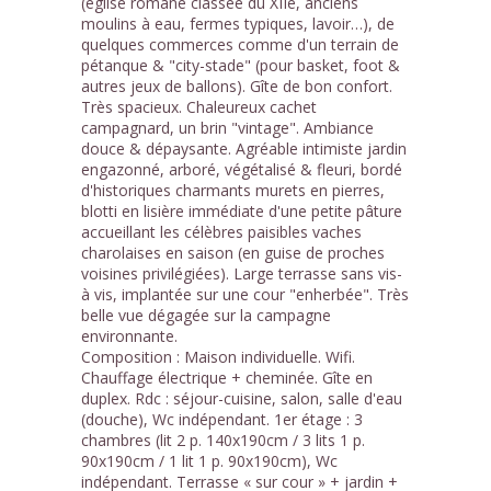
(église romane classée du XIIe, anciens
moulins à eau, fermes typiques, lavoir…), de
quelques commerces comme d'un terrain de
pétanque & "city-stade" (pour basket, foot &
autres jeux de ballons). Gîte de bon confort.
Très spacieux. Chaleureux cachet
campagnard, un brin "vintage". Ambiance
douce & dépaysante. Agréable intimiste jardin
engazonné, arboré, végétalisé & fleuri, bordé
d'historiques charmants murets en pierres,
blotti en lisière immédiate d'une petite pâture
accueillant les célèbres paisibles vaches
charolaises en saison (en guise de proches
voisines privilégiées). Large terrasse sans vis-
à vis, implantée sur une cour "enherbée". Très
belle vue dégagée sur la campagne
environnante.
Composition : Maison individuelle. Wifi.
Chauffage électrique + cheminée. Gîte en
duplex. Rdc : séjour-cuisine, salon, salle d'eau
(douche), Wc indépendant. 1er étage : 3
chambres (lit 2 p. 140x190cm / 3 lits 1 p.
90x190cm / 1 lit 1 p. 90x190cm), Wc
indépendant. Terrasse « sur cour » + jardin +