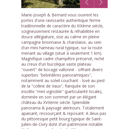
1
Marie-Joseph & Bernard vous ouvrent les
/10
portes d'une ravissante authentique ferme
traditionnelle de caractère du XIXème siècle,
soigneusement restaurée & réhabilitée en
douce villégiature, sise au calme en pleine
campagne brionnaise & charolaise, au sein
d'un mini hameau rural typique, sur la route
menant au village (situé à seulement 1 km).
Magnifique cadre champêtre préservé, niché
au creux d'un bucolique vaste plateau
"ouvert" de bocage vallonné - offrant divers
superbes "belvédères panoramiques",
notamment au soleil couchant - lové au pied
de la "colline de Vaux", flanquée de son
insolite "mini vignoble" (particularité locale),
dominée en son sommet par un élégant
château du XVIIème siècle. Splendide
panorama & paysage alentours. Totalement
apaisant, ressourçant & reposant. A deux pas
du pittoresque petit bourg typique de Saint-
Julien-de-Civry doté d'un patrimoine notable