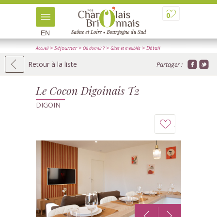
0
EN
> Séjourner
>
>
> Détail
Accueil
Où dormir ?
Gîtes et meublés
Retour à la liste
Partager :
Le Cocon Digoinais T2
DIGOIN
Ajouter
à
mon
carnet