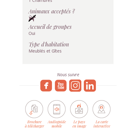
1 Chambres
Animaux acceptés ?
Accueil de groupes
Oui
Type d'habitation
Meublés et Gîtes
Nous suivre
Brochure
Audioguide
Le pays
La carte
à télécharger
mobile
en image
interactive