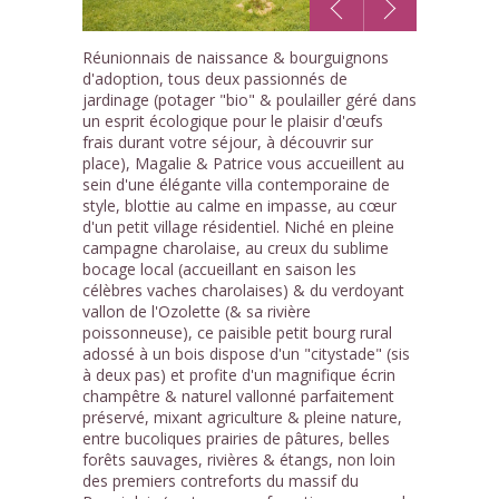
1
Réunionnais de naissance & bourguignons
/10
d'adoption, tous deux passionnés de
jardinage (potager "bio" & poulailler géré dans
un esprit écologique pour le plaisir d'œufs
frais durant votre séjour, à découvrir sur
place), Magalie & Patrice vous accueillent au
sein d'une élégante villa contemporaine de
style, blottie au calme en impasse, au cœur
d'un petit village résidentiel. Niché en pleine
campagne charolaise, au creux du sublime
bocage local (accueillant en saison les
célèbres vaches charolaises) & du verdoyant
vallon de l'Ozolette (& sa rivière
poissonneuse), ce paisible petit bourg rural
adossé à un bois dispose d'un "citystade" (sis
à deux pas) et profite d'un magnifique écrin
champêtre & naturel vallonné parfaitement
préservé, mixant agriculture & pleine nature,
entre bucoliques prairies de pâtures, belles
forêts sauvages, rivières & étangs, non loin
des premiers contreforts du massif du