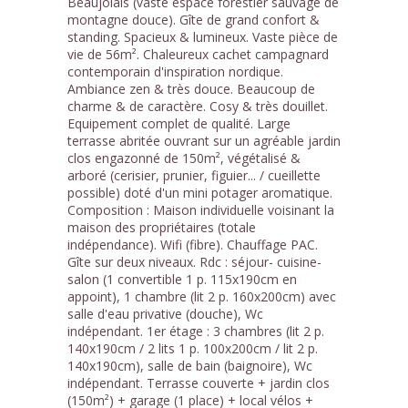
Beaujolais (vaste espace forestier sauvage de
montagne douce). Gîte de grand confort &
standing. Spacieux & lumineux. Vaste pièce de
vie de 56m². Chaleureux cachet campagnard
contemporain d'inspiration nordique.
Ambiance zen & très douce. Beaucoup de
charme & de caractère. Cosy & très douillet.
Equipement complet de qualité. Large
terrasse abritée ouvrant sur un agréable jardin
clos engazonné de 150m², végétalisé &
arboré (cerisier, prunier, figuier... / cueillette
possible) doté d'un mini potager aromatique.
Composition : Maison individuelle voisinant la
maison des propriétaires (totale
indépendance). Wifi (fibre). Chauffage PAC.
Gîte sur deux niveaux. Rdc : séjour- cuisine-
salon (1 convertible 1 p. 115x190cm en
appoint), 1 chambre (lit 2 p. 160x200cm) avec
salle d'eau privative (douche), Wc
indépendant. 1er étage : 3 chambres (lit 2 p.
140x190cm / 2 lits 1 p. 100x200cm / lit 2 p.
140x190cm), salle de bain (baignoire), Wc
indépendant. Terrasse couverte + jardin clos
(150m²) + garage (1 place) + local vélos +