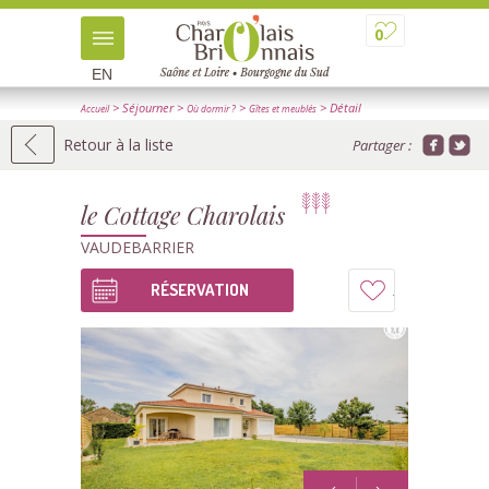
0
EN
> Séjourner
>
>
> Détail
Accueil
Où dormir ?
Gîtes et meublés
Retour à la liste
Partager :
le Cottage Charolais
VAUDEBARRIER
RÉSERVATION
Ajouter
à
mon
carnet