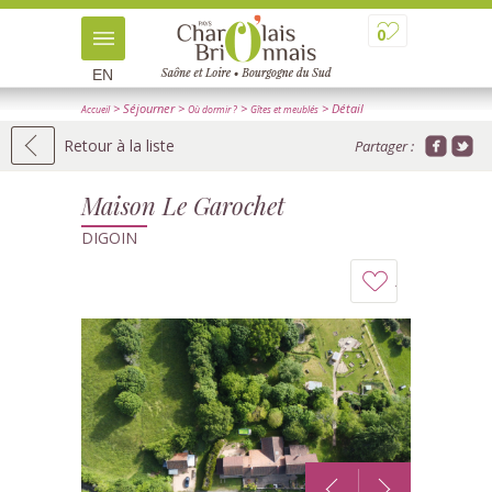
0
EN
> Séjourner
>
>
> Détail
Accueil
Où dormir ?
Gîtes et meublés
Retour à la liste
Partager :
Maison Le Garochet
DIGOIN
Ajouter
à
mon
carnet