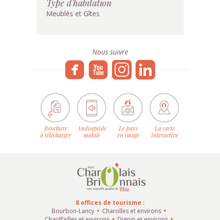
Type d'habitation
Meublés et Gîtes
Nous suivre
Brochure
Audioguide
Le pays
La carte
à télécharger
mobile
en image
interactive
8 offices de tourisme :
Bourbon-Lancy
Charolles et environs
Chauffailles et environs
Digoin et environs