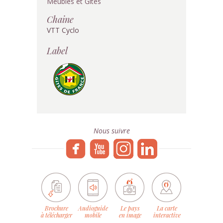
Meublés et Gîtes
Chaine
VTT Cyclo
Label
Nous suivre
Brochure
Audioguide
Le pays
La carte
à télécharger
mobile
en image
interactive