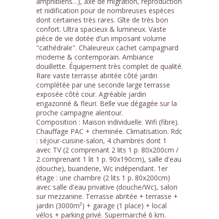
amphibiens…), axe de migration, reproduction
et nidification pour de nombreuses espèces
dont certaines très rares. Gîte de très bon
confort. Ultra spacieux & lumineux. Vaste
pièce de vie dotée d'un imposant volume
"cathédrale". Chaleureux cachet campagnard
moderne & contemporain. Ambiance
douillette. Équipement très complet de qualité.
Rare vaste terrasse abritée côté jardin
complétée par une seconde large terrasse
exposée côté cour. Agréable jardin
engazonné & fleuri. Belle vue dégagée sur la
proche campagne alentour.
Composition : Maison individuelle. Wifi (fibre).
Chauffage PAC + cheminée. Climatisation. Rdc
: séjour-cuisine-salon, 4 chambres dont 1
avec TV (2 comprenant 2 lits 1 p. 80x200cm /
2 comprenant 1 lit 1 p. 90x190cm), salle d'eau
(douche), buanderie, Wc indépendant. 1er
étage : une chambre (2 lits 1 p. 80x200cm)
avec salle d'eau privative (douche/Wc), salon
sur mezzanine. Terrasse abritée + terrasse +
jardin (3000m²) + garage (1 place) + local
vélos + parking privé. Supermarché 6 km.