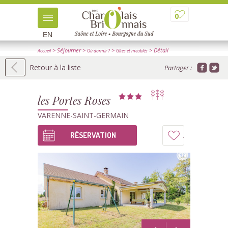
0
EN
> Séjourner
>
>
> Détail
Accueil
Où dormir ?
Gîtes et meublés
Retour à la liste
Partager :
les Portes Roses
VARENNE-SAINT-GERMAIN
RÉSERVATION
Ajouter
à
mon
carnet