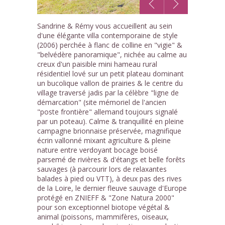
1
Sandrine & Rémy vous accueillent au sein
/10
d'une élégante villa contemporaine de style
(2006) perchée à flanc de colline en "vigie" &
"belvédère panoramique", nichée au calme au
creux d'un paisible mini hameau rural
résidentiel lové sur un petit plateau dominant
un bucolique vallon de prairies & le centre du
village traversé jadis par la célèbre "ligne de
démarcation" (site mémoriel de l'ancien
"poste frontière" allemand toujours signalé
par un poteau). Calme & tranquillité en pleine
campagne brionnaise préservée, magnifique
écrin vallonné mixant agriculture & pleine
nature entre verdoyant bocage boisé
parsemé de rivières & d'étangs et belle forêts
sauvages (à parcourir lors de relaxantes
balades à pied ou VTT), à deux pas des rives
de la Loire, le dernier fleuve sauvage d'Europe
protégé en ZNIEFF & "Zone Natura 2000"
pour son exceptionnel biotope végétal &
animal (poissons, mammifères, oiseaux,