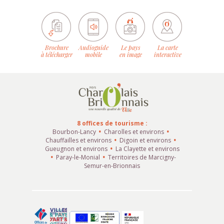
Brochure
Audioguide
Le pays
La carte
à télécharger
mobile
en image
interactive
8 offices de tourisme :
Bourbon-Lancy
Charolles et environs
Chauffailles et environs
Digoin et environs
Gueugnon et environs
La Clayette et environs
Paray-le-Monial
Territoires de Marcigny-
Semur-en-Brionnais