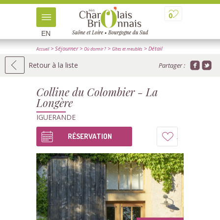
0
EN
> Séjourner
>
>
> Détail
Accueil
Où dormir ?
Gîtes et meublés
Retour à la liste
Partager :
Colline du Colombier - La
Longère
IGUERANDE
RÉSERVATION
Ajouter
à
mon
carnet