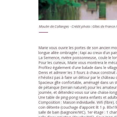
Moulin de Collanges - Crédit photo : Gîtes de France 
Marie vous ouvre les portes de son ancien mou
longue allée ombragée ; tapi au creux d'un pa
La Semence, rivière poissonneuse, coule le lo
Pour les curieux, Marie vous montrera le mécan
Profitez également d'une balade dans le villag
Denis et admirer les 3 fours à chaux constru
n'hésitez pas à faire un détour par le château 
Spacieux gîte confortable, aménagé dans un st
de pétanque (terrain naturel) pour les amateurs.
journée, et détendez-vous sur une chaise-longu
Une table de ping-pong ravira enfants et adulte
Composition : Maison individuelle. Wifi (fibre).
coin détente (couchage d'appoint lit 1 p. 80x1
salle de bain (baignoire/WC). 1er étage : 1 ch