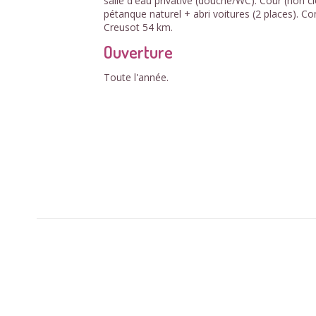
salle d'eau privative (douche/WC). Cour (non cl
pétanque naturel + abri voitures (2 places).
Creusot 54 km.
Ouverture
Toute l'année.