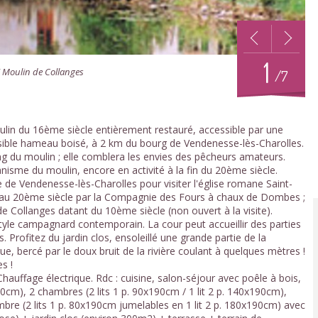
1
/ Moulin de Collanges
/7
lin du 16ème siècle entièrement restauré, accessible par une
isible hameau boisé, à 2 km du bourg de Vendenesse-lès-Charolles.
ng du moulin ; elle comblera les envies des pêcheurs amateurs.
isme du moulin, encore en activité à la fin du 20ème siècle.
e de Vendenesse-lès-Charolles pour visiter l'église romane Saint-
it au 20ème siècle par la Compagnie des Fours à chaux de Dombes ;
de Collanges datant du 10ème siècle (non ouvert à la visite).
yle campagnard contemporain. La cour peut accueillir des parties
 Profitez du jardin clos, ensoleillé une grande partie de la
e, bercé par le doux bruit de la rivière coulant à quelques mètres !
s !
 Chauffage électrique. Rdc : cuisine, salon-séjour avec poêle à bois,
90cm), 2 chambres (2 lits 1 p. 90x190cm / 1 lit 2 p. 140x190cm),
ambre (2 lits 1 p. 80x190cm jumelables en 1 lit 2 p. 180x190cm) avec