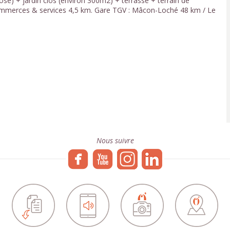
ose) + jardin clos (environ 300m2) + terrasse + terrain de
 Commerces & services 4,5 km. Gare TGV : Mâcon-Loché 48 km / Le
Nous suivre