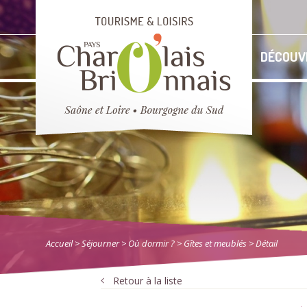
DÉCOUV
Accueil
> Séjourner
>
Où dormir ?
>
Gîtes et meublés
> Détail
Retour à la liste