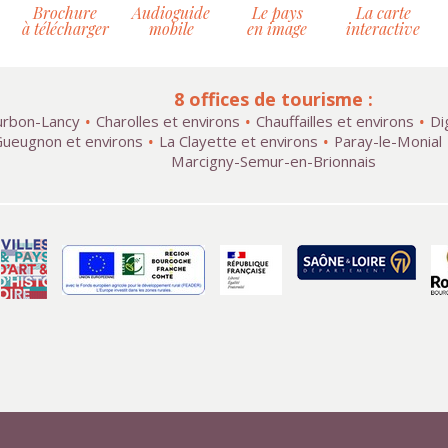
Brochure
Audioguide
Le pays
La carte
à télécharger
mobile
en image
interactive
8 offices de tourisme :
rbon-Lancy
Charolles et environs
Chauffailles et environs
Di
ueugnon et environs
La Clayette et environs
Paray-le-Monial
Marcigny-Semur-en-Brionnais