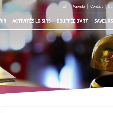
EN
Agenda
Contact
Car
RIR
ACTIVITÉS LOISIRS
BOUFFÉE D'ART
SAVEURS