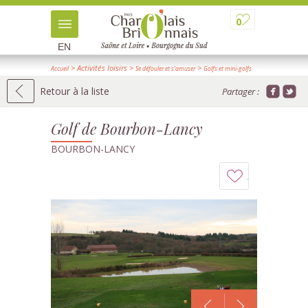
0
EN
> Activités loisirs
>
>
Accueil
Se défouler et s'amuser
Golfs et mini-golfs
> Détail
Retour à la liste
Partager :
Golf de Bourbon-Lancy
BOURBON-LANCY
Ajouter
à
mon
carnet