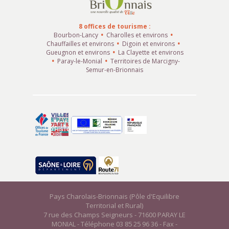
8 offices de tourisme :
Bourbon-Lancy
Charolles et environs
Chauffailles et environs
Digoin et environs
Gueugnon et environs
La Clayette et environs
Paray-le-Monial
Territoires de Marcigny-
Semur-en-Brionnais
Pays Charolais-Brionnais (Pôle d'Equilibre
Territorial et Rural)
7 rue des Champs Seigneurs - 71600 PARAY LE
MONIAL - Téléphone 03 85 25 96 36 - Fax -