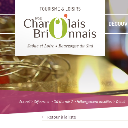
DÉCOUV
Accueil
> Séjourner
>
Où dormir ?
>
Hébergement insolites
> Détail
Retour à la liste