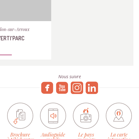
lon-sur-Arroux
VERTI'PARC
Nous suivre
Brochure
Audioguide
Le pays
La carte