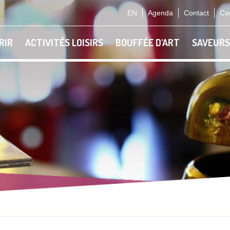
EN
Agenda
Contact
Car
RIR
ACTIVITÉS LOISIRS
BOUFFÉE D'ART
SAVEURS