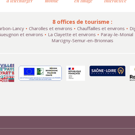
à télécharger
mobile
en image
interactive
8 offices de tourisme :
rbon-Lancy
Charolles et environs
Chauffailles et environs
Di
ueugnon et environs
La Clayette et environs
Paray-le-Monial
Marcigny-Semur-en-Brionnais