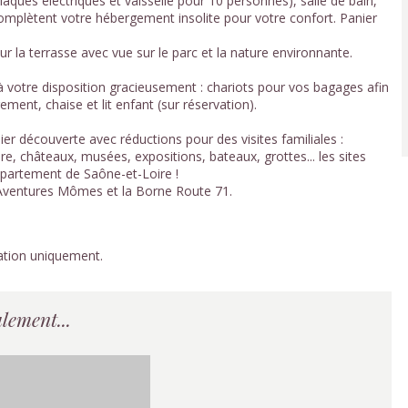
plaques électriques et vaisselle pour 10 personnes), salle de bain,
 complètent votre hébergement insolite pour votre confort. Panier
ur la terrasse avec vue sur le parc et la nature environnante.
votre disposition gracieusement : chariots pour vos bagages afin
ement, chaise et lit enfant (sur réservation).
er découverte avec réductions pour des visites familiales :
, châteaux, musées, expositions, bateaux, grottes... les sites
épartement de Saône-et-Loire !
e Aventures Mômes et la Borne Route 71.
ation uniquement.
lement...