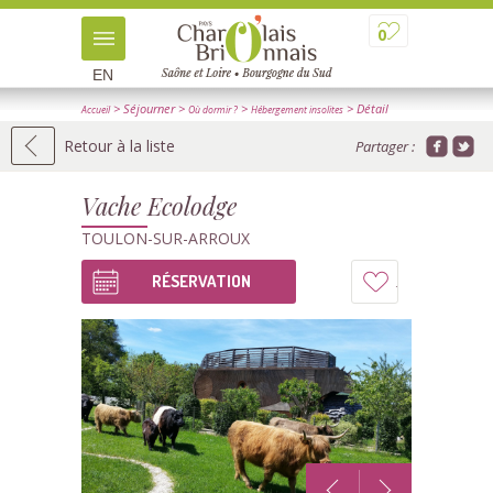
0
EN
> Séjourner
>
>
> Détail
Accueil
Où dormir ?
Hébergement insolites
Retour à la liste
Partager :
Vache Ecolodge
TOULON-SUR-ARROUX
RÉSERVATION
Ajouter
à
mon
carnet