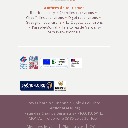
8 offices de tourisme :
Bourbon-Lancy
Charolles et environs
Chauffailles et environs
Digoin et environs
Gueugnon et environs
La Clayette et environs
Paray-le-Monial
Territoires de Marcigny-
Semur-en-Brionnais
Pays Charolais-Brionnais (Pôle d'Equilibre
Territorial et Rural)
7 rue des Champs Seigneurs - 71600 PARAY LE
MONIAL - Téléphone 03 85 25 96 36 - Fax -
Mentions légales
Plan du site
Crédits