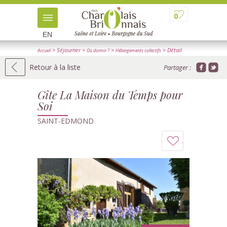
0
EN
> Séjourner
>
>
> Détail
Accueil
Où dormir ?
Hébergements collectifs
Retour à la liste
Partager :
Gîte La Maison du Temps pour
Soi
SAINT-EDMOND
Ajouter
à
mon
carnet