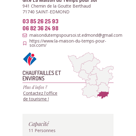
Gîte La Maison du Temps pour Soi
941 Chemin de la Goutte Berthaud
71740 SAINT-EDMOND
03 85 26 25 93
06 82 36 24 98
maisondutempspoursoi.st.edmond@gmail.com
https://www.la-maison-du-temps-pour-
soi.com/
CHAUFFAILLES ET
ENVIRONS
Plus d'infos ?
Contactez l'office
de tourisme !
Capacité
11 Personnes