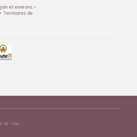
goin et environs
Territoires de
 36 - Fax -