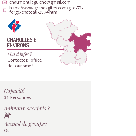
chaumont.laguiche@gmail.com
https://www.grandsgites.com/gite-71-
forge-chateau-2874.htm
CHAROLLES ET
ENVIRONS
Plus d'infos ?
Contactez l'office
de tourisme !
Capacité
31 Personnes
Animaux acceptés ?
Accueil de groupes
Oui