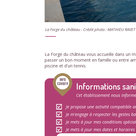
La Forge du château - Crédit photo : MATHIEU RAVET
La Forge du château vous accueille dans un m
passer un bon moment en famille ou entre amis
piscine et d'un tennis.
Informations sani
Cet établissement nous informe
Je propose une activité compatible av
Je m'engage à respecter les gestes ba
Je mets à jour mes conditions spécia
Je mets à jour mes dates et horaires