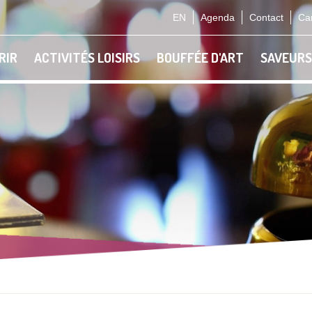
EN
Agenda
Contact
Car
RIR
ACTIVITÉS LOISIRS
BOUFFÉE D'ART
SAVEURS