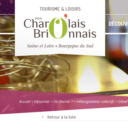
DÉCOUV
Accueil
> Séjourner
>
Où dormir ?
>
Hébergements collectifs
> Détail
Retour à la liste