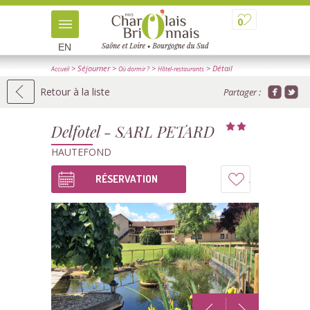
0
EN
> Séjourner
>
>
> Détail
Accueil
Où dormir ?
Hôtel-restaurants
Retour à la liste
Partager :
Delfotel - SARL PETARD
HAUTEFOND
RÉSERVATION
Ajouter
à
mon
carnet