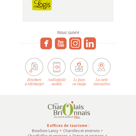
Nous suivre
Brochure
Audioguide
Le pays
La carte
à télécharger
mobile
en image
interactive
8 offices de tourisme :
Bourbon-Lancy
Charolles et environs
Chauffailles et environs
Digoin et environs