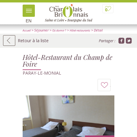
0
EN
> Séjourner
>
>
> Détail
Accueil
Où dormir ?
Hôtel-restaurants
Retour à la liste
Partager :
Hôtel-Restaurant du Champ de
Foire
PARAY-LE-MONIAL
Ajouter
à
mon
carnet