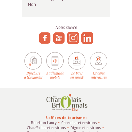
Non
Nous suivre
Brochure
Audioguide
Le pays
La carte
à télécharger
mobile
en image
interactive
8 offices de tourisme :
Bourbon-Lancy
Charolles et environs
Chauffailles et environs
Digoin et environs