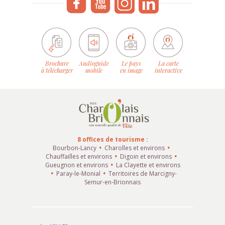
Brochure
Audioguide
Le pays
La carte
à télécharger
mobile
en image
interactive
8 offices de tourisme :
Bourbon-Lancy
Charolles et environs
Chauffailles et environs
Digoin et environs
Gueugnon et environs
La Clayette et environs
Paray-le-Monial
Territoires de Marcigny-
Semur-en-Brionnais