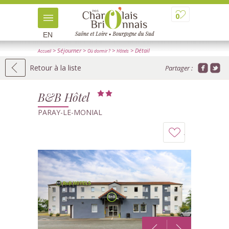
0
EN
> Séjourner
>
>
> Détail
Accueil
Où dormir ?
Hôtels
Retour à la liste
Partager :
B&B Hôtel
PARAY-LE-MONIAL
Ajouter
à
mon
carnet