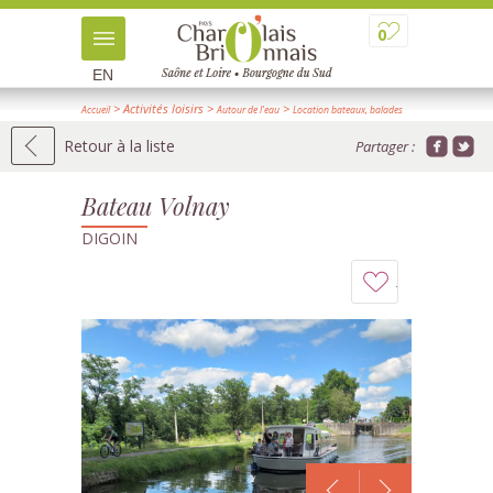
0
EN
> Activités loisirs
>
>
Accueil
Autour de l'eau
Location bateaux, balades
> Détail
Retour à la liste
Partager :
Bateau Volnay
DIGOIN
Ajouter
à
mon
carnet