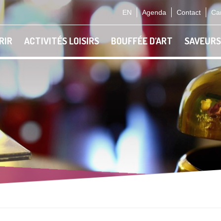
EN
Agenda
Contact
Car
RIR
ACTIVITÉS LOISIRS
BOUFFÉE D'ART
SAVEURS