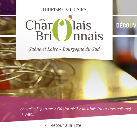
DÉCOUV
Accueil
> Séjourner
>
Où dormir ?
>
Meublés (pour thermalisme)
> Détail
Retour à la liste