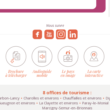
Nous suivre
Brochure
Audioguide
Le pays
La carte
à télécharger
mobile
en image
interactive
8 offices de tourisme :
rbon-Lancy
Charolles et environs
Chauffailles et environs
Di
ueugnon et environs
La Clayette et environs
Paray-le-Monial
Marcigny-Semur-en-Brionnais