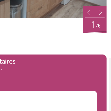
1
/6
taires
 :