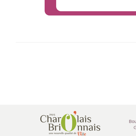
Bou
G