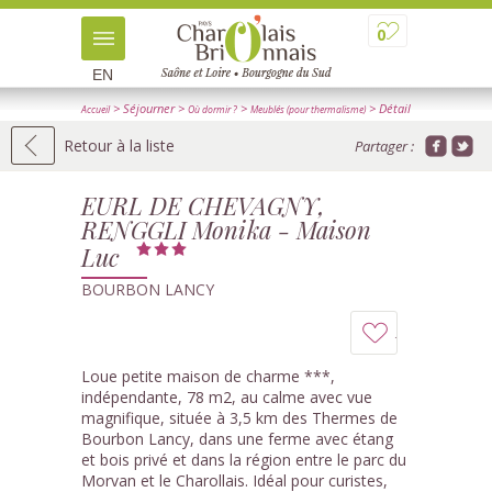
0
EN
> Séjourner
>
>
> Détail
Accueil
Où dormir ?
Meublés (pour thermalisme)
Retour à la liste
Partager :
EURL DE CHEVAGNY,
RENGGLI Monika - Maison
Luc
BOURBON LANCY
Ajouter
à
Loue petite maison de charme ***,
indépendante, 78 m2, au calme avec vue
mon
magnifique, située à 3,5 km des Thermes de
Bourbon Lancy, dans une ferme avec étang
carnet
et bois privé et dans la région entre le parc du
Morvan et le Charollais. Idéal pour curistes,