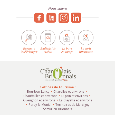
Nous suivre
Brochure
Audioguide
Le pays
La carte
à télécharger
mobile
en image
interactive
8 offices de tourisme :
Bourbon-Lancy
Charolles et environs
Chauffailles et environs
Digoin et environs
Gueugnon et environs
La Clayette et environs
Paray-le-Monial
Territoires de Marcigny-
Semur-en-Brionnais