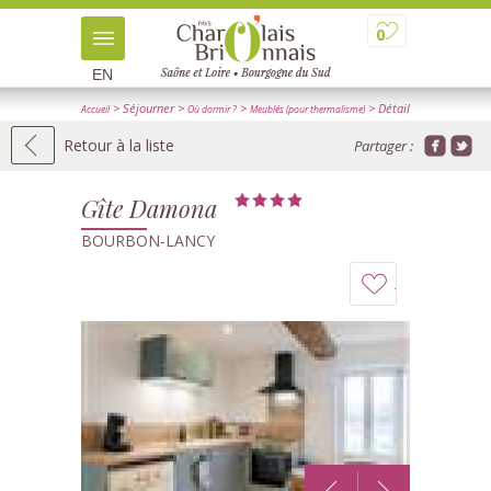
0
EN
> Séjourner
>
>
> Détail
Accueil
Où dormir ?
Meublés (pour thermalisme)
Retour à la liste
Partager :
Gîte Damona
BOURBON-LANCY
Ajouter
à
mon
carnet