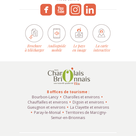
Brochure
Audioguide
Le pays
La carte
à télécharger
mobile
en image
interactive
8 offices de tourisme :
Bourbon-Lancy
Charolles et environs
Chauffailles et environs
Digoin et environs
Gueugnon et environs
La Clayette et environs
Paray-le-Monial
Territoires de Marcigny-
Semur-en-Brionnais