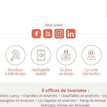
Nous suivre
Brochure
Audioguide
Le pays
La carte
à télécharger
mobile
en image
interactive
8 offices de tourisme :
rbon-Lancy
Charolles et environs
Chauffailles et environs
Di
ueugnon et environs
La Clayette et environs
Paray-le-Monial
Marcigny-Semur-en-Brionnais