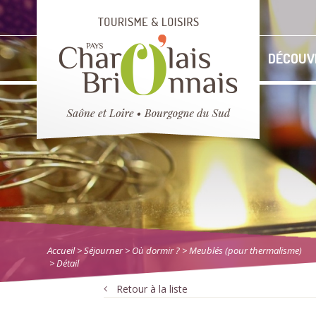
DÉCOUV
Accueil
> Séjourner
>
Où dormir ?
>
Meublés (pour thermalisme)
> Détail
Retour à la liste