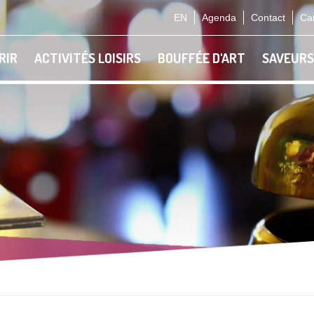
EN
Agenda
Contact
Car
RIR
ACTIVITÉS LOISIRS
BOUFFÉE D'ART
SAVEURS