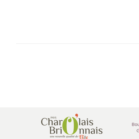
Bou
G