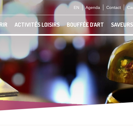
EN
Agenda
Contact
Car
RIR
ACTIVITÉS LOISIRS
BOUFFÉE D'ART
SAVEURS