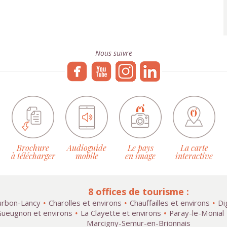
Nous suivre
Brochure
Audioguide
Le pays
La carte
à télécharger
mobile
en image
interactive
8 offices de tourisme :
rbon-Lancy
Charolles et environs
Chauffailles et environs
Di
ueugnon et environs
La Clayette et environs
Paray-le-Monial
Marcigny-Semur-en-Brionnais