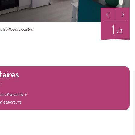
1
 : Guillaume Gaston
/3
taires
 :
les d'ouverture
 d'ouverture