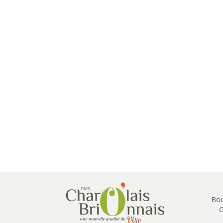
Bou
G