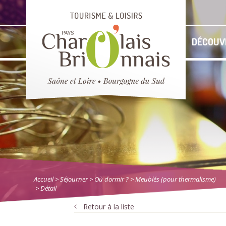
DÉCOUV
Accueil
> Séjourner
>
Où dormir ?
>
Meublés (pour thermalisme)
> Détail
Retour à la liste