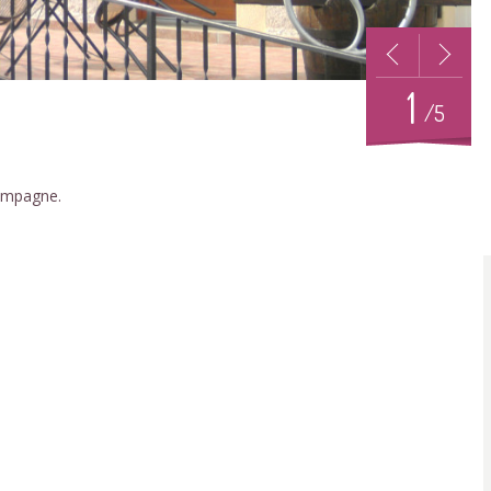
1
/5
ampagne.