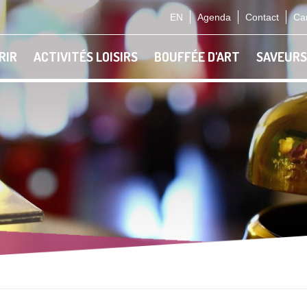
EN
Agenda
Contact
Car
RIR
ACTIVITÉS LOISIRS
BOUFFÉE D'ART
SAVEURS