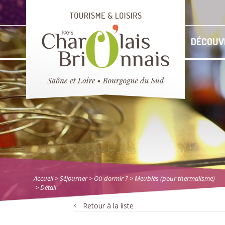
DÉCOUV
Accueil
> Séjourner
>
Où dormir ?
>
Meublés (pour thermalisme)
> Détail
Retour à la liste