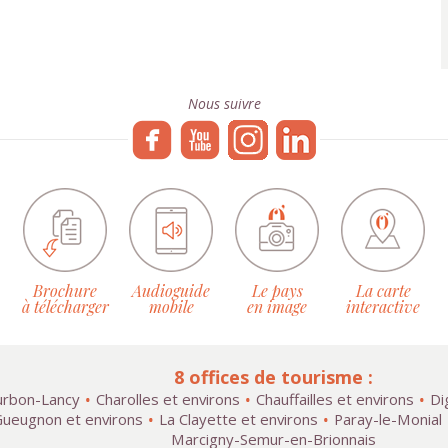
Nous suivre
Brochure
Audioguide
Le pays
La carte
à télécharger
mobile
en image
interactive
8 offices de tourisme :
rbon-Lancy
Charolles et environs
Chauffailles et environs
Di
ueugnon et environs
La Clayette et environs
Paray-le-Monial
Marcigny-Semur-en-Brionnais