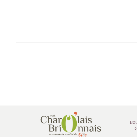
Bou
G