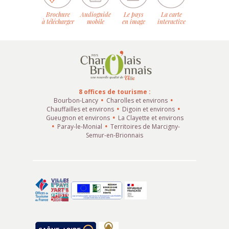
Brochure
Audioguide
Le pays
La carte
à télécharger
mobile
en image
interactive
8 offices de tourisme :
Bourbon-Lancy
Charolles et environs
Chauffailles et environs
Digoin et environs
Gueugnon et environs
La Clayette et environs
Paray-le-Monial
Territoires de Marcigny-
Semur-en-Brionnais