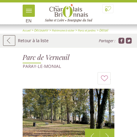
0
EN
> Découvrir
>
>
> Détail
Accueil
Patrimoine à visiter
Parcs et jardins
Retour à la liste
Partager :
Parc de Verneuil
PARAY-LE-MONIAL
Ajouter
à
mon
carnet