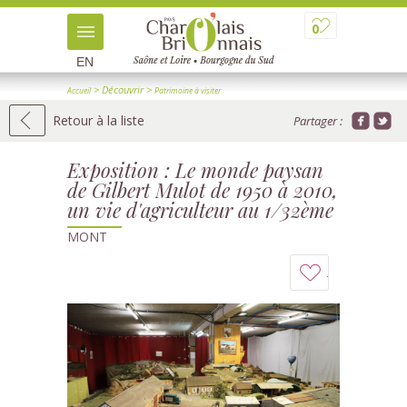
0
EN
> Découvrir
>
Accueil
Patrimoine à visiter
>
> Détail
Patrimoine industriel et ouvrages d'art
Retour à la liste
Partager :
Exposition : Le monde paysan
de Gilbert Mulot de 1950 à 2010,
un vie d'agriculteur au 1/32ème
MONT
Ajouter
à
mon
carnet