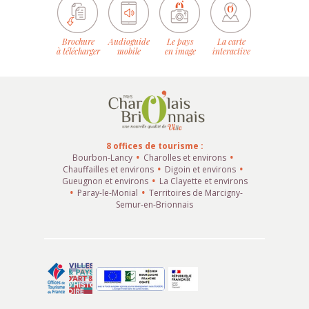
Brochure
Audioguide
Le pays
La carte
à télécharger
mobile
en image
interactive
8 offices de tourisme :
Bourbon-Lancy
Charolles et environs
Chauffailles et environs
Digoin et environs
Gueugnon et environs
La Clayette et environs
Paray-le-Monial
Territoires de Marcigny-
Semur-en-Brionnais