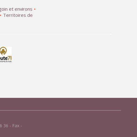
goin et environs
Territoires de
 36 - Fax -