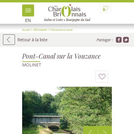
0
EN
> Découvrir
>
Accueil
Patrimoine à visiter
>
> Détail
Patrimoine industriel et ouvrages d'art
Retour à la liste
Partager :
Pont-Canal sur la Vouzance
MOLINET
Ajouter
à
mon
carnet