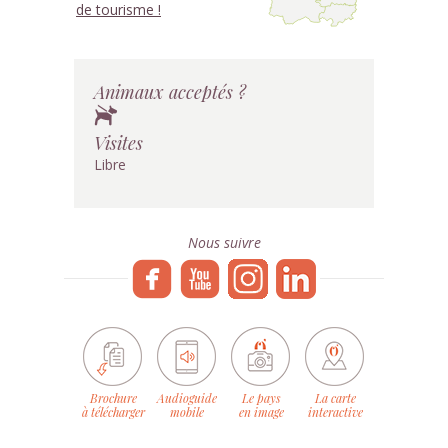
de tourisme !
Animaux acceptés ?
Visites
Libre
Nous suivre
Brochure
Audioguide
Le pays
La carte
à télécharger
mobile
en image
interactive