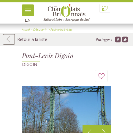
0
EN
> Découvrir
>
Accueil
Patrimoine à visiter
>
> Détail
Patrimoine industriel et ouvrages d'art
Retour à la liste
Partager :
Pont-Levis Digoin
DIGOIN
Ajouter
à
mon
carnet