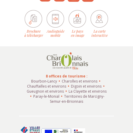
Brochure
Audioguide
Le pays
La carte
à télécharger
mobile
en image
interactive
8 offices de tourisme :
Bourbon-Lancy
Charolles et environs
Chauffailles et environs
Digoin et environs
Gueugnon et environs
La Clayette et environs
Paray-le-Monial
Territoires de Marcigny-
Semur-en-Brionnais