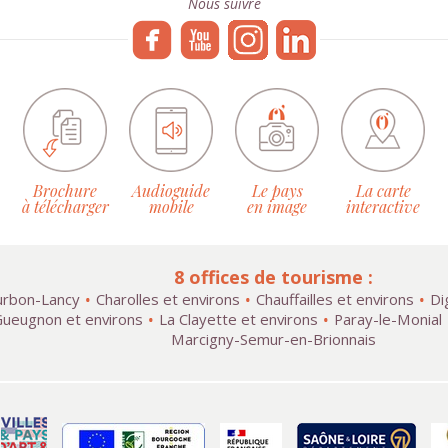
Nous suivre
Brochure
Audioguide
Le pays
La carte
à télécharger
mobile
en image
interactive
8 offices de tourisme :
rbon-Lancy
Charolles et environs
Chauffailles et environs
Di
ueugnon et environs
La Clayette et environs
Paray-le-Monial
Marcigny-Semur-en-Brionnais