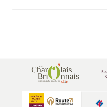
Bou
G