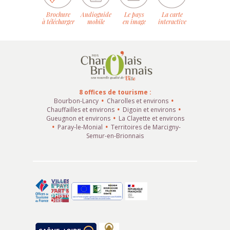
Brochure
Audioguide
Le pays
La carte
à télécharger
mobile
en image
interactive
8 offices de tourisme :
Bourbon-Lancy
Charolles et environs
Chauffailles et environs
Digoin et environs
Gueugnon et environs
La Clayette et environs
Paray-le-Monial
Territoires de Marcigny-
Semur-en-Brionnais