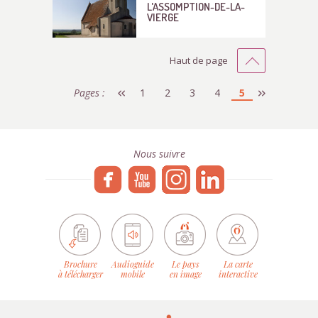
L'ASSOMPTION-DE-LA-
VIERGE
Haut de page
Pages :
1
2
3
4
5
Nous suivre
Brochure
Audioguide
Le pays
La carte
à télécharger
mobile
en image
interactive