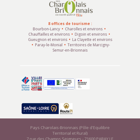
8 offices de tourisme :
Bourbon-Lancy
Charolles et environs
Chauffailles et environs
Digoin et environs
Gueugnon et environs
La Clayette et environs
Paray-le-Monial
Territoires de Marcigny-
Semur-en-Brionnais
Pays Charolais-Brionnais (Pôle d'Equilibre
Territorial et Rural)
7 rue des Champs Seigneurs - 71600 PARAY LE