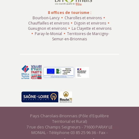
8 offices de tourisme :
Bourbon-Lancy
Charolles et environs
Chauffailles et environs
Digoin et environs
Gueugnon et environs
La Clayette et environs
Paray-le-Monial
Territoires de Marcigny-
Semur-en-Brionnais
Pays Charolais-Brionnais (Pôle d'Equilibre
Territorial et Rural)
7 rue des Champs Seigneurs - 71600 PARAY LE
MONIAL - Téléphone 03 85 25 96 36 - Fax -