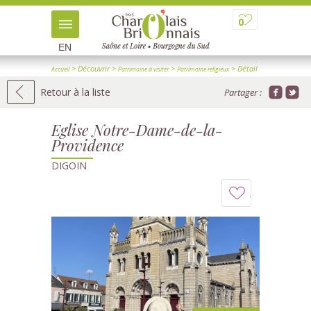
0
EN
> Découvrir
>
>
> Détail
Accueil
Patrimoine à visiter
Patrimoine religieux
Retour à la liste
Partager :
Eglise Notre-Dame-de-la-
Providence
DIGOIN
Ajouter
à
mon
carnet