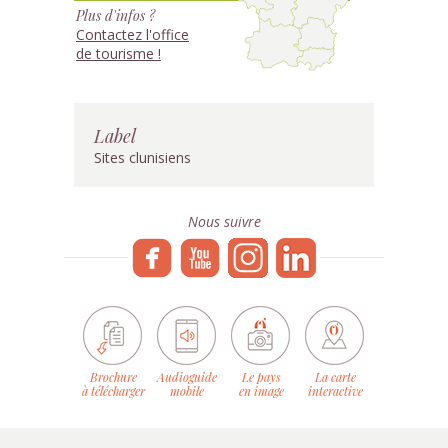
Plus d'infos ?
Contactez l'office
de tourisme !
Label
Sites clunisiens
Nous suivre
Brochure
Audioguide
Le pays
La carte
à télécharger
mobile
en image
interactive