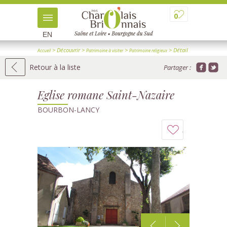
0
EN
> Découvrir
>
>
> Détail
Accueil
Patrimoine à visiter
Patrimoine religieux
Retour à la liste
Partager :
Eglise romane Saint-Nazaire
BOURBON-LANCY
Ajouter
à
mon
carnet