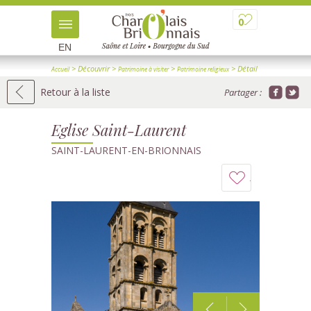
0
EN
> Découvrir
>
>
> Détail
Accueil
Patrimoine à visiter
Patrimoine religieux
Retour à la liste
Partager :
Eglise Saint-Laurent
SAINT-LAURENT-EN-BRIONNAIS
Ajouter
à
mon
carnet