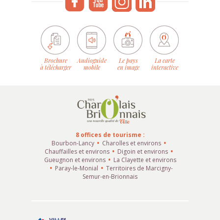
Brochure
Audioguide
Le pays
La carte
à télécharger
mobile
en image
interactive
8 offices de tourisme :
Bourbon-Lancy
Charolles et environs
Chauffailles et environs
Digoin et environs
Gueugnon et environs
La Clayette et environs
Paray-le-Monial
Territoires de Marcigny-
Semur-en-Brionnais