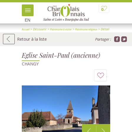
0
EN
> Découvrir
>
>
> Détail
Accueil
Patrimoine à visiter
Patrimoine religieux
Retour à la liste
Partager :
Eglise Saint-Paul (ancienne)
CHANGY
Ajouter
à
mon
carnet