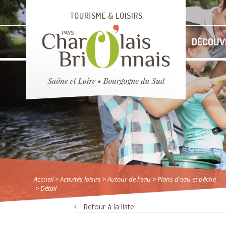
DÉCOUV
Accueil
> Activités loisirs
>
Autour de l'eau
>
Plans d'eau et pêche
> Détail
Retour à la liste