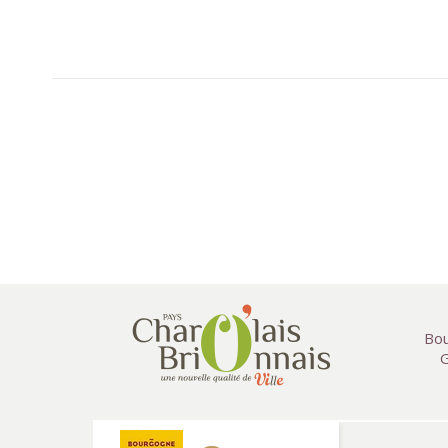
Bou
G