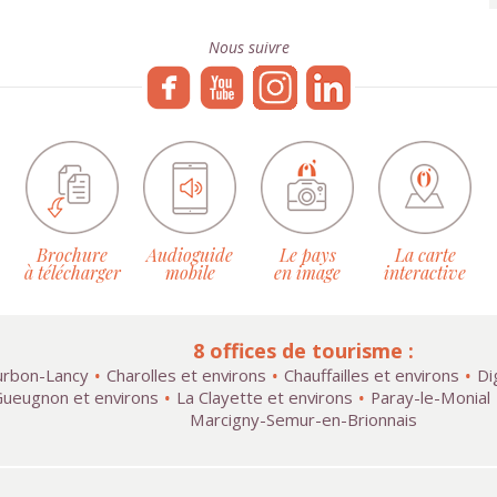
Nous suivre
Brochure
Audioguide
Le pays
La carte
à télécharger
mobile
en image
interactive
8 offices de tourisme :
rbon-Lancy
Charolles et environs
Chauffailles et environs
Di
ueugnon et environs
La Clayette et environs
Paray-le-Monial
Marcigny-Semur-en-Brionnais