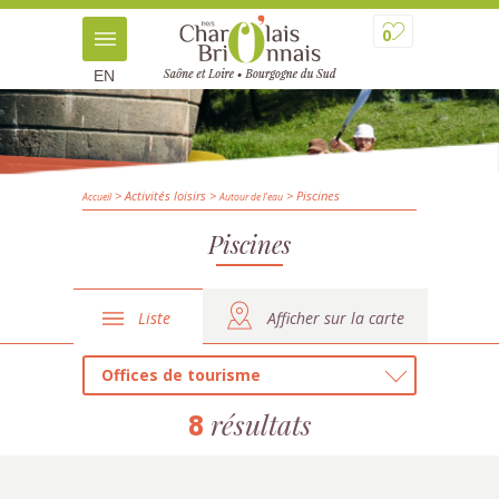
0
EN
> Activités loisirs
>
> Piscines
Accueil
Autour de l'eau
Piscines
Liste
Afficher sur la carte
Offices de tourisme
résultats
8