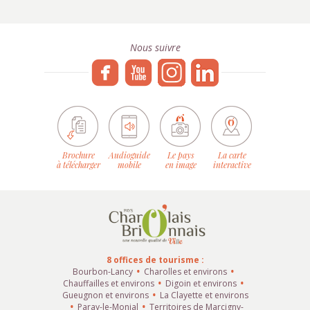
Nous suivre
Brochure
Audioguide
Le pays
La carte
à télécharger
mobile
en image
interactive
8 offices de tourisme :
Bourbon-Lancy
Charolles et environs
Chauffailles et environs
Digoin et environs
Gueugnon et environs
La Clayette et environs
Paray-le-Monial
Territoires de Marcigny-